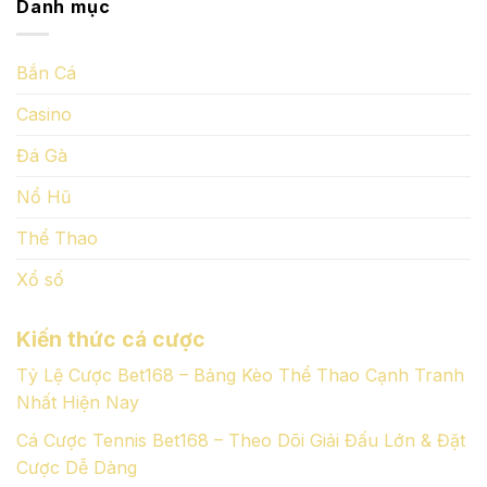
Danh mục
Bắn Cá
Casino
Đá Gà
Nổ Hũ
Thể Thao
Xổ số
Kiến thức cá cược
Tỷ Lệ Cược Bet168 – Bảng Kèo Thể Thao Cạnh Tranh
Nhất Hiện Nay
Cá Cược Tennis Bet168 – Theo Dõi Giải Đấu Lớn & Đặt
Cược Dễ Dàng