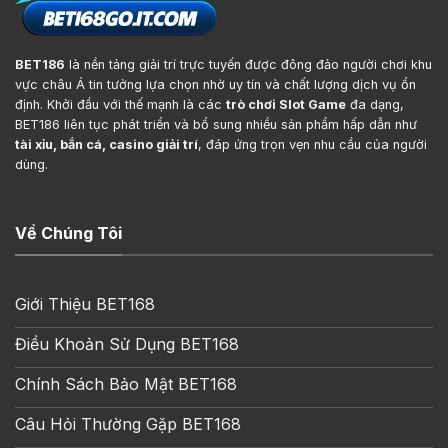
BET186
là nền tảng giải trí trực tuyến được đông đảo người chơi khu
vực châu Á tin tưởng lựa chọn nhờ uy tín và chất lượng dịch vụ ổn
định. Khởi đầu với thế mạnh là các
trò chơi Slot Game
đa dạng,
BET186 liên tục phát triển và bổ sung nhiều sản phẩm hấp dẫn như
tài xỉu, bắn cá, casino giải trí
, đáp ứng trọn vẹn nhu cầu của người
dùng.
Về Chúng Tôi
Giới Thiệu BET168
Điều Khoản Sử Dụng BET168
Chính Sách Bảo Mật BET168
Câu Hỏi Thường Gặp BET168