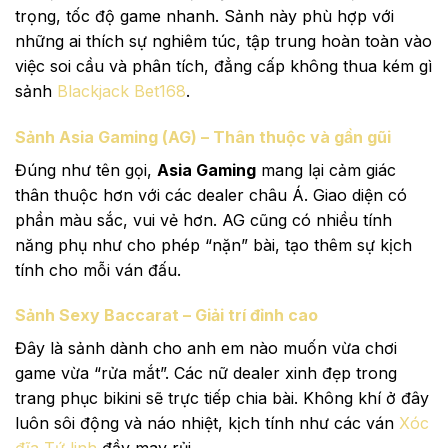
trọng, tốc độ game nhanh. Sảnh này phù hợp với
những ai thích sự nghiêm túc, tập trung hoàn toàn vào
việc soi cầu và phân tích, đẳng cấp không thua kém gì
sảnh
Blackjack Bet168
.
Sảnh Asia Gaming (AG) – Thân thuộc và gần gũi
Đúng như tên gọi,
Asia Gaming
mang lại cảm giác
thân thuộc hơn với các dealer châu Á. Giao diện có
phần màu sắc, vui vẻ hơn. AG cũng có nhiều tính
năng phụ như cho phép “nặn” bài, tạo thêm sự kịch
tính cho mỗi ván đấu.
Sảnh Sexy Baccarat – Giải trí đỉnh cao
Đây là sảnh dành cho anh em nào muốn vừa chơi
game vừa “rửa mắt”. Các nữ dealer xinh đẹp trong
trang phục bikini sẽ trực tiếp chia bài. Không khí ở đây
luôn sôi động và náo nhiệt, kịch tính như các ván
Xóc