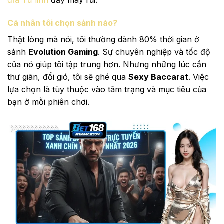
đĩa Tứ linh
đầy may rủi.
Cá nhân tôi chọn sảnh nào?
Thật lòng mà nói, tôi thường dành 80% thời gian ở
sảnh
Evolution Gaming
. Sự chuyên nghiệp và tốc độ
của nó giúp tôi tập trung hơn. Nhưng những lúc cần
thư giãn, đổi gió, tôi sẽ ghé qua
Sexy Baccarat
. Việc
lựa chọn là tùy thuộc vào tâm trạng và mục tiêu của
bạn ở mỗi phiên chơi.