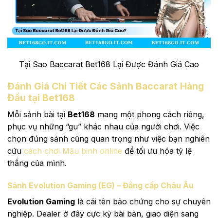
Tại Sao Baccarat Bet168 Lại Được Đánh Giá Cao
Đánh Giá Chi Tiết Các Sảnh Baccarat Hàng
Đầu tại Bet168
Mỗi sảnh bài tại
Bet168
mang một phong cách riêng,
phục vụ những “gu” khác nhau của người chơi. Việc
chọn đúng sảnh cũng quan trọng như việc bạn nghiên
cứu
cách chơi Mậu binh online
để tối ưu hóa tỷ lệ
thắng của mình.
Sảnh Evolution Gaming (EG) – Đẳng cấp Châu Âu
Evolution Gaming
là cái tên bảo chứng cho sự chuyên
nghiệp. Dealer ở đây cực kỳ bài bản, giao diện sang