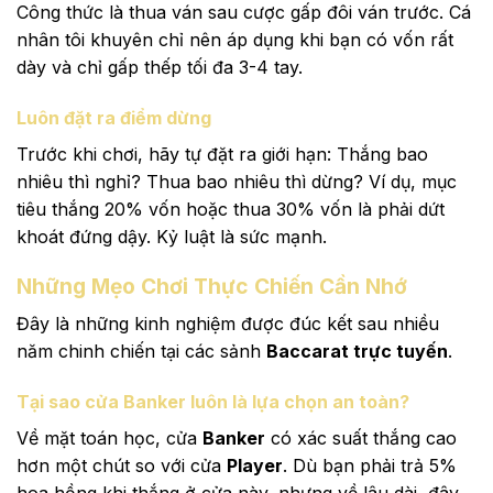
Công thức là thua ván sau cược gấp đôi ván trước. Cá
nhân tôi khuyên chỉ nên áp dụng khi bạn có vốn rất
dày và chỉ gấp thếp tối đa 3-4 tay.
Luôn đặt ra điểm dừng
Trước khi chơi, hãy tự đặt ra giới hạn: Thắng bao
nhiêu thì nghỉ? Thua bao nhiêu thì dừng? Ví dụ, mục
tiêu thắng 20% vốn hoặc thua 30% vốn là phải dứt
khoát đứng dậy. Kỷ luật là sức mạnh.
Những Mẹo Chơi Thực Chiến Cần Nhớ
Đây là những kinh nghiệm được đúc kết sau nhiều
năm chinh chiến tại các sảnh
Baccarat trực tuyến
.
Tại sao cửa Banker luôn là lựa chọn an toàn?
Về mặt toán học, cửa
Banker
có xác suất thắng cao
hơn một chút so với cửa
Player
. Dù bạn phải trả 5%
hoa hồng khi thắng ở cửa này, nhưng về lâu dài, đây