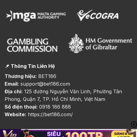
📌 Thông Tin Liên Hệ
Thương hiệu:
BET186
Email:
support@bet186.com
Địa chỉ:
125 đường Nguyễn Văn Linh, Phường Tân
Phong, Quận 7, TP. Hồ Chí Minh, Việt Nam
Số điện thoại:
0918 186 888
Website:
https://bet186.com/