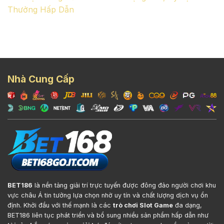
Thưởng Hấp Dẫn
Nhà Cung Cấp
BET186
là nền tảng giải trí trực tuyến được đông đảo người chơi khu
vực châu Á tin tưởng lựa chọn nhờ uy tín và chất lượng dịch vụ ổn
định. Khởi đầu với thế mạnh là các
trò chơi Slot Game
đa dạng,
BET186 liên tục phát triển và bổ sung nhiều sản phẩm hấp dẫn như