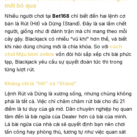
mới bỏ qua
Nhiều người chơi tại
Bet168
chỉ biết đến hai lệnh cơ
bản là Rút (Hit) và Dừng (Stand). Đây là sai lầm chết
người, giống như đi đánh trận mà chỉ mang theo mỗi
cây gậy. Blackjack có nhiều “vũ khí” hơn thế, và biết
khi nào dùng chúng mới là chìa khóa. So với
cách
chơi Mậu binh online
vốn đòi hỏi sắp xếp chi bài phức
tạp, Blackjack yêu cầu sự quyết đoán tức thì trong
từng lượt rút.
Không chỉ là “Hit” và “Stand”
Lệnh Rút và Dừng là xương sống, nhưng chúng không
phải là tất cả. Việc chỉ chăm chăm rút bài cho đủ 21
điểm là tư duy của gà mờ. Dân chuyên nghiệp họ quan
tâm đến lá bài ngửa của Dealer hơn cả bài của mình.
Lá bài ngửa của nhà cái sẽ quyết định bạn nên chơi
tấn công hay phòng thủ, tương tự như việc quan sát