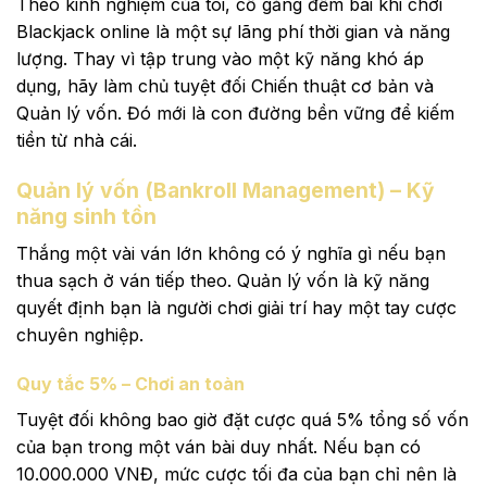
Theo kinh nghiệm của tôi, cố gắng đếm bài khi chơi
Blackjack online là một sự lãng phí thời gian và năng
lượng. Thay vì tập trung vào một kỹ năng khó áp
dụng, hãy làm chủ tuyệt đối Chiến thuật cơ bản và
Quản lý vốn. Đó mới là con đường bền vững để kiếm
tiền từ nhà cái.
Quản lý vốn (Bankroll Management) – Kỹ
năng sinh tồn
Thắng một vài ván lớn không có ý nghĩa gì nếu bạn
thua sạch ở ván tiếp theo. Quản lý vốn là kỹ năng
quyết định bạn là người chơi giải trí hay một tay cược
chuyên nghiệp.
Quy tắc 5% – Chơi an toàn
Tuyệt đối không bao giờ đặt cược quá 5% tổng số vốn
của bạn trong một ván bài duy nhất. Nếu bạn có
10.000.000 VNĐ, mức cược tối đa của bạn chỉ nên là