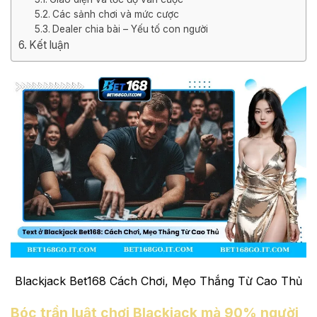
Các sảnh chơi và mức cược
Dealer chia bài – Yếu tố con người
Kết luận
Blackjack Bet168 Cách Chơi, Mẹo Thắng Từ Cao Thủ
Bóc trần luật chơi Blackjack mà 90% người