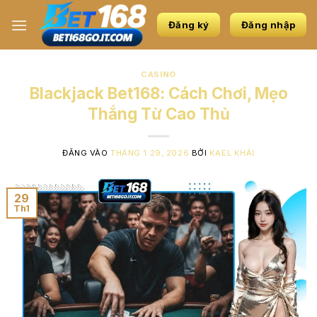
Bỏ
qua
Đăng ký
Đăng nhập
nội
dung
CASINO
Blackjack Bet168: Cách Chơi, Mẹo
Thắng Từ Cao Thủ
ĐĂNG VÀO
THÁNG 1 29, 2026
BỞI
KAEL KHẢI
29
Th1