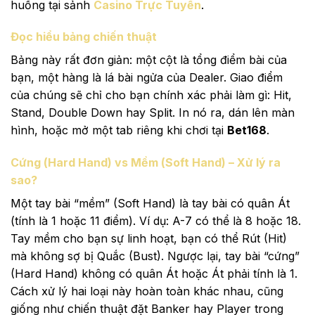
huống tại sảnh
Casino Trực Tuyến
.
Đọc hiểu bảng chiến thuật
Bảng này rất đơn giản: một cột là tổng điểm bài của
bạn, một hàng là lá bài ngửa của Dealer. Giao điểm
của chúng sẽ chỉ cho bạn chính xác phải làm gì: Hit,
Stand, Double Down hay Split. In nó ra, dán lên màn
hình, hoặc mở một tab riêng khi chơi tại
Bet168
.
Cứng (Hard Hand) vs Mềm (Soft Hand) – Xử lý ra
sao?
Một tay bài “mềm” (Soft Hand) là tay bài có quân Át
(tính là 1 hoặc 11 điểm). Ví dụ: A-7 có thể là 8 hoặc 18.
Tay mềm cho bạn sự linh hoạt, bạn có thể Rút (Hit)
mà không sợ bị Quắc (Bust). Ngược lại, tay bài “cứng”
(Hard Hand) không có quân Át hoặc Át phải tính là 1.
Cách xử lý hai loại này hoàn toàn khác nhau, cũng
giống như chiến thuật đặt Banker hay Player trong