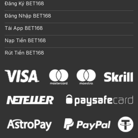
Đăng Ký BET168
Đăng Nhập BET168
Tải App BET168
Nạp Tiền BET168
Rút Tiền BET168