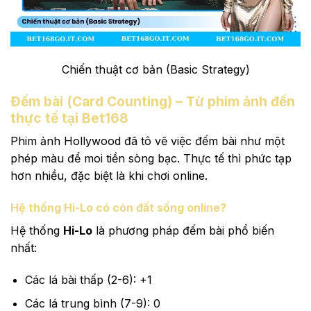
Chiến thuật cơ bản (Basic Strategy)
Đếm bài (Card Counting) – Từ phim ảnh đến
thực tế tại Bet168
Phim ảnh Hollywood đã tô vẽ việc đếm bài như một
phép màu để moi tiền sòng bạc. Thực tế thì phức tạp
hơn nhiều, đặc biệt là khi chơi online.
Hệ thống Hi-Lo có còn đất sống online?
Hệ thống
Hi-Lo
là phương pháp đếm bài phổ biến
nhất:
Các lá bài thấp (2-6): +1
Các lá trung bình (7-9): 0