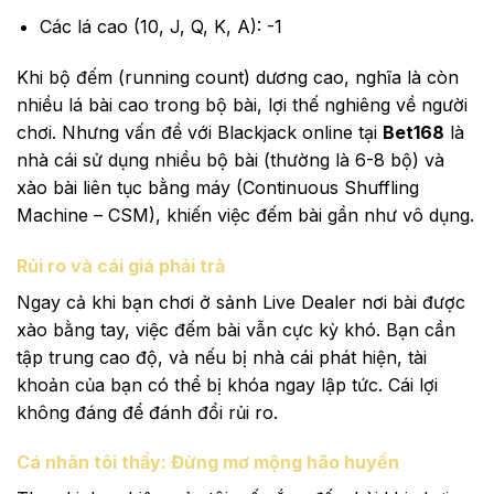
Các lá cao (10, J, Q, K, A): -1
Khi bộ đếm (running count) dương cao, nghĩa là còn
nhiều lá bài cao trong bộ bài, lợi thế nghiêng về người
chơi. Nhưng vấn đề với Blackjack online tại
Bet168
là
nhà cái sử dụng nhiều bộ bài (thường là 6-8 bộ) và
xào bài liên tục bằng máy (Continuous Shuffling
Machine – CSM), khiến việc đếm bài gần như vô dụng.
Rủi ro và cái giá phải trả
Ngay cả khi bạn chơi ở sảnh Live Dealer nơi bài được
xào bằng tay, việc đếm bài vẫn cực kỳ khó. Bạn cần
tập trung cao độ, và nếu bị nhà cái phát hiện, tài
khoản của bạn có thể bị khóa ngay lập tức. Cái lợi
không đáng để đánh đổi rủi ro.
Cá nhân tôi thấy: Đừng mơ mộng hão huyền