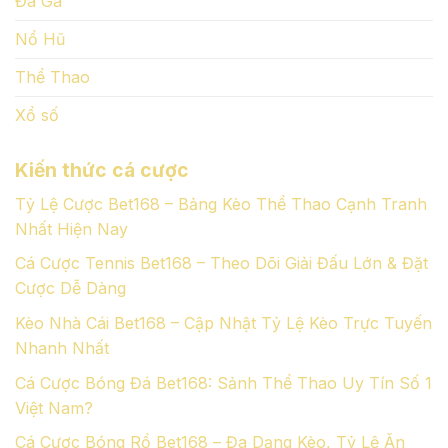
Đá Gà
Nổ Hũ
Thể Thao
Xổ số
Kiến thức cá cược
Tỷ Lệ Cược Bet168 – Bảng Kèo Thể Thao Cạnh Tranh
Nhất Hiện Nay
Cá Cược Tennis Bet168 – Theo Dõi Giải Đấu Lớn & Đặt
Cược Dễ Dàng
Kèo Nhà Cái Bet168 – Cập Nhật Tỷ Lệ Kèo Trực Tuyến
Nhanh Nhất
Cá Cược Bóng Đá Bet168: Sảnh Thể Thao Uy Tín Số 1
Việt Nam?
Cá Cược Bóng Rổ Bet168 – Đa Dạng Kèo, Tỷ Lệ Ăn