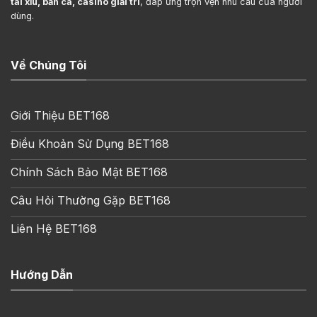
tài xỉu, bắn cá, casino giải trí
, đáp ứng trọn vẹn nhu cầu của người
dùng.
Về Chúng Tôi
Giới Thiệu BET168
Điều Khoản Sử Dụng BET168
Chính Sách Bảo Mật BET168
Câu Hỏi Thường Gặp BET168
Liên Hệ BET168
Hướng Dẫn